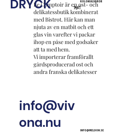
DRYCK
kolonialvaror
Le Comptoir är en ost- och
MAT
delikatessbutik kombinerat
med Bistrot. Här kan man
njuta av en matbit och ett
glas vin varefter vi packar
ihop en påse med godsaker
att ta med hem.
Vi importerar framförallt
gårdsproducerad ost och
andra franska delikatesser
info@viv
ona.nu
info@meldon.se