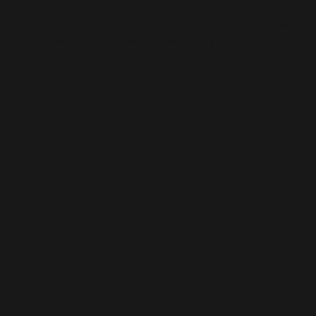
Från Kerné i Bretagne Frankrike hämtar vi cider av h
Här har man producerat hantverkscider i tre genera