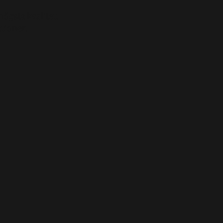
ögsta kvalitet.
tioner.