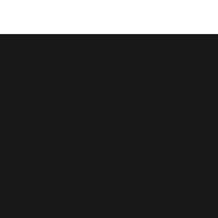
Det finns många duktiga ölproducenter i de flesta lä
Sverige. En prisbelönt ölproducent som trots allt sti
mängden är italienska San Gabriel. Vi har samarbet
sedan starten av Vivona.